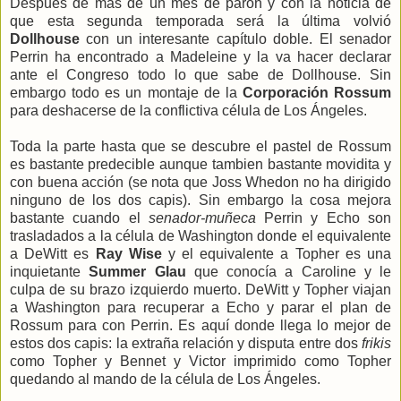
Después de más de un mes de parón y con la noticia de
que esta segunda temporada será la última volvió
Dollhouse
con un interesante capítulo doble. El senador
Perrin ha encontrado a Madeleine y la va hacer declarar
ante el Congreso todo lo que sabe de Dollhouse. Sin
embargo todo es un montaje de la
Corporación Rossum
para deshacerse de la conflictiva célula de Los Ángeles.
Toda la parte hasta que se descubre el pastel de Rossum
es bastante predecible aunque tambien bastante movidita y
con buena acción (se nota que Joss Whedon no ha dirigido
ninguno de los dos capis). Sin embargo la cosa mejora
bastante cuando el
senador-muñeca
Perrin y Echo son
trasladados a la célula de Washington donde el equivalente
a DeWitt es
Ray Wise
y el equivalente a Topher es una
inquietante
Summer Glau
que conocía a Caroline y le
culpa de su brazo izquierdo muerto. DeWitt y Topher viajan
a Washington para recuperar a Echo y parar el plan de
Rossum para con Perrin. Es aquí donde llega lo mejor de
estos dos capis: la extraña relación y disputa entre dos
frikis
como Topher y Bennet y Victor imprimido como Topher
quedando al mando de la célula de Los Ángeles.