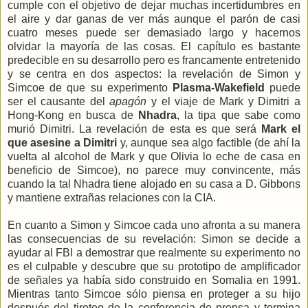
cumple con el objetivo de dejar muchas incertidumbres en
el aire y dar ganas de ver más aunque el parón de casi
cuatro meses puede ser demasiado largo y hacernos
olvidar la mayoría de las cosas. El capítulo es bastante
predecible en su desarrollo pero es francamente entretenido
y se centra en dos aspectos: la revelación de Simon y
Simcoe de que su experimento
Plasma-Wakefield
puede
ser el causante del
apagón
y el viaje de Mark y Dimitri a
Hong-Kong en busca de
Nhadra
, la tipa que sabe como
murió Dimitri. La revelación de esta es que será
Mark el
que asesine a Dimitri
y, aunque sea algo factible (de ahí la
vuelta al alcohol de Mark y que Olivia lo eche de casa en
beneficio de Simcoe), no parece muy convincente, más
cuando la tal Nhadra tiene alojado en su casa a D. Gibbons
y mantiene extrañas relaciones con la CIA.
En cuanto a Simon y Simcoe cada uno afronta a su manera
las consecuencias de su revelación: Simon se decide a
ayudar al FBI a demostrar que realmente su experimento no
es el culpable y descubre que su prototipo de amplificador
de señales ya había sido construido en Somalia en 1991.
Mientras tanto Simcoe sólo piensa en proteger a su hijo
después del tiroteo de la conferencia de prensa y termina