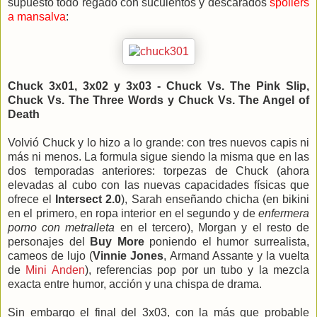
supuesto todo regado con suculentos y descarados
spoilers
a mansalva
:
Chuck 3x01, 3x02 y 3x03 - Chuck Vs. The Pink Slip,
Chuck Vs. The Three Words y Chuck Vs. The Angel of
Death
Volvió Chuck y lo hizo a lo grande: con tres nuevos capis ni
más ni menos. La formula sigue siendo la misma que en las
dos temporadas anteriores: torpezas de Chuck (ahora
elevadas al cubo con las nuevas capacidades físicas que
ofrece el
Intersect 2.0
), Sarah enseñando chicha (en bikini
en el primero, en ropa interior en el segundo y de
enfermera
porno con metralleta
en el tercero), Morgan y el resto de
personajes del
Buy More
poniendo el humor surrealista,
cameos de lujo (
Vinnie Jones
, Armand Assante y la vuelta
de
Mini Anden
), referencias pop por un tubo y la mezcla
exacta entre humor, acción y una chispa de drama.
Sin embargo el final del 3x03, con la más que probable