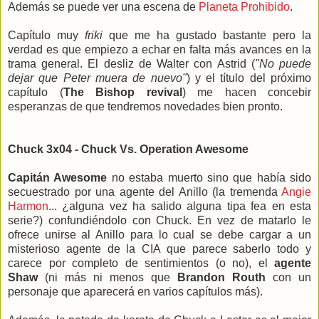
Además se puede ver una escena de
Planeta Prohibido
.
Capítulo muy
friki
que me ha gustado bastante pero la
verdad es que empiezo a echar en falta más avances en la
trama general. El desliz de Walter con Astrid (
"No puede
dejar que Peter muera de nuevo"
) y el título del próximo
capítulo (
The Bishop revival
) me hacen concebir
esperanzas de que tendremos novedades bien pronto.
Chuck 3x04 - Chuck Vs. Operation Awesome
Capitán Awesome
no estaba muerto sino que había sido
secuestrado por una agente del Anillo (la tremenda
Angie
Harmon
... ¿alguna vez ha salido alguna tipa fea en esta
serie?) confundiéndolo con Chuck. En vez de matarlo le
ofrece unirse al Anillo para lo cual se debe cargar a un
misterioso agente de la CIA que parece saberlo todo y
carece por completo de sentimientos (o no), el
agente
Shaw
(ni más ni menos que
Brandon Routh
con un
personaje que aparecerá en varios capítulos más).