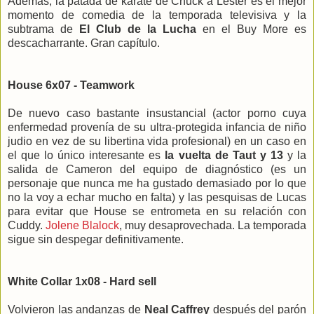
Además, la patada de karate de Chuck a Lester es el mejor
momento de comedia de la temporada televisiva y la
subtrama de
El Club de la Lucha
en el Buy More es
descacharrante. Gran capítulo.
House 6x07 - Teamwork
De nuevo caso bastante insustancial (actor porno cuya
enfermedad provenía de su ultra-protegida infancia de niño
judio en vez de su libertina vida profesional) en un caso en
el que lo único interesante es
la vuelta de Taut y 13
y la
salida de Cameron del equipo de diagnóstico (es un
personaje que nunca me ha gustado demasiado por lo que
no la voy a echar mucho en falta) y las pesquisas de Lucas
para evitar que House se entrometa en su relación con
Cuddy.
Jolene Blalock
, muy desaprovechada. La temporada
sigue sin despegar definitivamente.
White Collar 1x08 - Hard sell
Volvieron las andanzas de
Neal Caffrey
después del parón