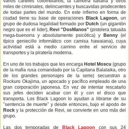
varios cárteles colombianos, la camorra italiana y otros
miles de criminales, delincuentes y buscavidas prodecentes
de todas partes del mundo. En este infierno en forma de
ciudad tiene su base de operaciones
Black Lagoon
, un
grupo de dudosa legalidad formado por
Dutch
(un gigantón
negro que es el lider),
Revi "DosManos"
(pistolera tatuada
mega-buenorra y absolutamente psicótica) y
Benny
(el
típico geniecillo informático con camisa hawaiana), cuya
actividad está a medio camino entre el servicio de
transportes y la piratería moderna.
En uno de los trabajos que les encarga
Hotel Moscu
(grupo
de la mafia rusa comandado por la Capitana Balalaika, otro
de los grandes personajes de la serie) secuestran a
Rockuro Okajima, un apocado y pacífico empleado de una
gran corporación japonesa. En vez de intentar rescatarlo
sus jefes deciden acabar con él y con el disco que
transporta. Los Black Lagoon lo ayudan a librarse de su
"sentencia de muerte" y desde entonces, bajo el apodo de
Rock
y la protección de Revi, se convierte en uno más del
grupo.
Las dos temporadas de
Black Lagoon
con sus 24