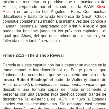
misión de recuperar un pendrive que un mastuerzo del
Anillo (interpretado por el luchador de la WWE
Steve
Austin
) en un vuelo Los Ángeles - Paris. Con muchas
dificultades y bastante ayuda telefónica de Sarah, Chuck
consigue completar su misión a la misma vez que conoce a
Hannah, personaje interpretado por
Kristin Kreuk
y que
puede dar bastante juego en los próximos capítulos... al
igual que Shaw, del que descubrimos que es viudo y su
fallecida mujer también era espía.
Fringe 2x13 - The Bishop Revival
Parecía que este capítulo nos iba a deparar un avance en la
trama central e interdimensional de Fringe pero lo que
finalmente ha ocurrido es que se ha abierto otro hilo de la
misma:
Robert Bischopf
, el padre de Walter (y abuelo de
Peter
obviously
),
científico-nazi-espía-norteamericano
que
descubrió una formula capaz de matar únicamente a
personas con una característica genética común (¡antes de
descubrirse la existencia del ADN!) y huyó a Estados
Unidos con su descubrimiento. Sin embargo, casi setenta
años después, uno de los ayudantes de Bischopf aparece