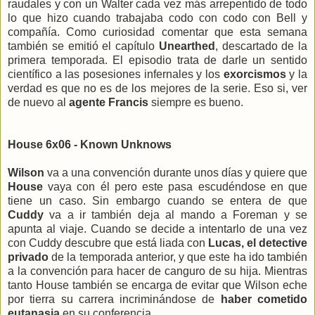
raudales y con un Walter cada vez más arrepentido de todo
lo que hizo cuando trabajaba codo con codo con Bell y
compañía. Como curiosidad comentar que esta semana
también se emitió el capítulo
Unearthed
, descartado de la
primera temporada. El episodio trata de darle un sentido
científico a las posesiones infernales y los
exorcismos
y la
verdad es que no es de los mejores de la serie. Eso si, ver
de nuevo al
agente Francis
siempre es bueno.
House 6x06 - Known Unknows
Wilson
va a una convención durante unos días y quiere que
House
vaya con él pero este pasa escudéndose en que
tiene un caso. Sin embargo cuando se entera de que
Cuddy
va a ir también deja al mando a Foreman y se
apunta al viaje. Cuando se decide a intentarlo de una vez
con Cuddy descubre que está liada con
Lucas, el detective
privado
de la temporada anterior, y que este ha ido también
a la convención para hacer de canguro de su hija. Mientras
tanto House también se encarga de evitar que Wilson eche
por tierra su carrera incriminándose de
haber cometido
eutanasia
en su conferencia.