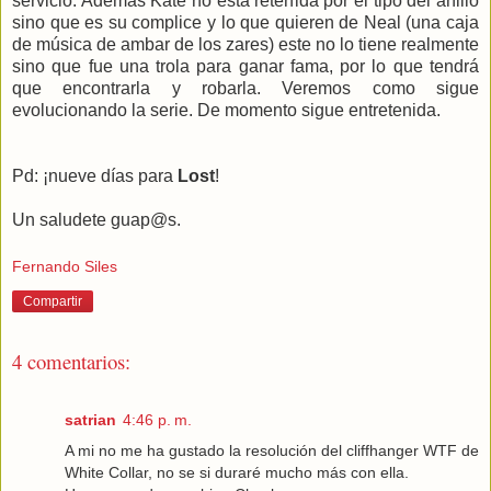
servicio. Además Kate no está retenida por el tipo del anillo
sino que es su complice y lo que quieren de Neal (una caja
de música de ambar de los zares) este no lo tiene realmente
sino que fue una trola para ganar fama, por lo que tendrá
que encontrarla y robarla. Veremos como sigue
evolucionando la serie. De momento sigue entretenida.
Pd: ¡nueve días para
Lost
!
Un saludete guap@s.
Fernando Siles
Compartir
4 comentarios:
satrian
4:46 p. m.
A mi no me ha gustado la resolución del cliffhanger WTF de
White Collar, no se si duraré mucho más con ella.