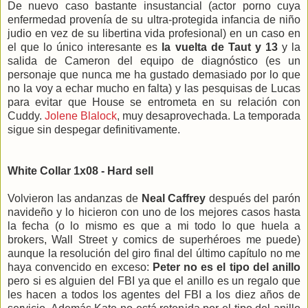
De nuevo caso bastante insustancial (actor porno cuya
enfermedad provenía de su ultra-protegida infancia de niño
judio en vez de su libertina vida profesional) en un caso en
el que lo único interesante es
la vuelta de Taut y 13
y la
salida de Cameron del equipo de diagnóstico (es un
personaje que nunca me ha gustado demasiado por lo que
no la voy a echar mucho en falta) y las pesquisas de Lucas
para evitar que House se entrometa en su relación con
Cuddy.
Jolene Blalock
, muy desaprovechada. La temporada
sigue sin despegar definitivamente.
White Collar 1x08 - Hard sell
Volvieron las andanzas de
Neal Caffrey
después del parón
navideño y lo hicieron con uno de los mejores casos hasta
la fecha (o lo mismo es que a mi todo lo que huela a
brokers, Wall Street y comics de superhéroes me puede)
aunque la resolución del giro final del último capítulo no me
haya convencido en exceso:
Peter no es el tipo del anillo
pero si es alguien del FBI ya que el anillo es un regalo que
les hacen a todos los agentes del FBI a los diez años de