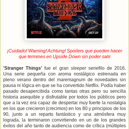
¡Cuidado! Warning! Achtung! Spoilers que pueden hacer
que termines en Upside Down sin poder salir
'Stranger Things'
fue el gran
sleeper
seriefilo de 2016.
Una serie pequeña con aroma nostálgico estrenada en
pleno verano dentro del maremagnum de novedades sin
pausa ni lógica en que se ha convertido Netflix. Podía haber
pasado desapercibida como tantas otras pero su sencilla
historia asequible y disfrutable por todos los públicos pero
que a la vez era capaz de despertar muy fuerte la nostalgia
en los que crecieron (crecimos) en los 80 y principios de los
90, junto a un reparto fantástico y una atmósfera muy
lograda, la terminaron convirtiendo en un de los grandes
éxitos del año tanto de audiencia como de crítica (múltiples