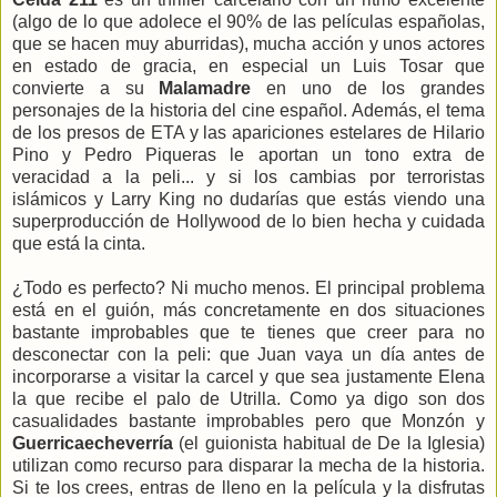
(algo de lo que adolece el 90% de las películas españolas,
que se hacen muy aburridas), mucha acción y unos actores
en estado de gracia, en especial un Luis Tosar que
convierte a su
Malamadre
en uno de los grandes
personajes de la historia del cine español. Además, el tema
de los presos de ETA y las apariciones estelares de Hilario
Pino y Pedro Piqueras le aportan un tono extra de
veracidad a la peli... y si los cambias por terroristas
islámicos y Larry King no dudarías que estás viendo una
superproducción de Hollywood de lo bien hecha y cuidada
que está la cinta.
¿Todo es perfecto? Ni mucho menos. El principal problema
está en el guión, más concretamente en dos situaciones
bastante improbables que te tienes que creer para no
desconectar con la peli: que Juan vaya un día antes de
incorporarse a visitar la carcel y que sea justamente Elena
la que recibe el palo de Utrilla. Como ya digo son dos
casualidades bastante improbables pero que Monzón y
Guerricaecheverría
(el guionista habitual de De la Iglesia)
utilizan como recurso para disparar la mecha de la historia.
Si te los crees, entras de lleno en la película y la disfrutas