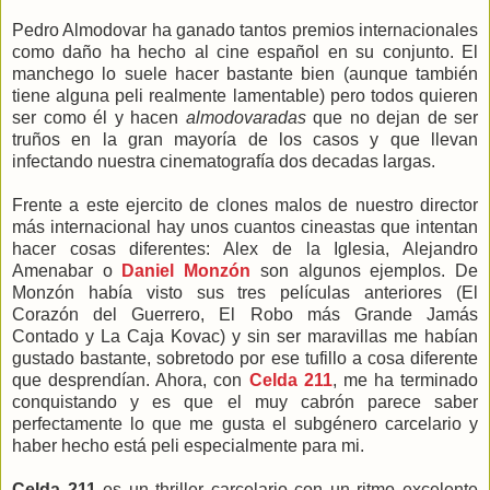
Pedro Almodovar ha ganado tantos premios internacionales
como daño ha hecho al cine español en su conjunto. El
manchego lo suele hacer bastante bien (aunque también
tiene alguna peli realmente lamentable) pero todos quieren
ser como él y hacen
almodovaradas
que no dejan de ser
truños en la gran mayoría de los casos y que llevan
infectando nuestra cinematografía dos decadas largas.
Frente a este ejercito de clones malos de nuestro director
más internacional hay unos cuantos cineastas que intentan
hacer cosas diferentes: Alex de la Iglesia, Alejandro
Amenabar o
Daniel Monzón
son algunos ejemplos. De
Monzón había visto sus tres películas anteriores (El
Corazón del Guerrero, El Robo más Grande Jamás
Contado y La Caja Kovac) y sin ser maravillas me habían
gustado bastante, sobretodo por ese tufillo a cosa diferente
que desprendían. Ahora, con
Celda 211
, me ha terminado
conquistando y es que el muy cabrón parece saber
perfectamente lo que me gusta el subgénero carcelario y
haber hecho está peli especialmente para mi.
Celda 211
es un thriller carcelario con un ritmo excelente