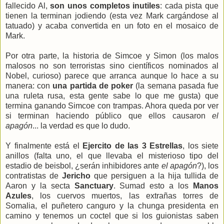
fallecido Al,
son unos completos inutiles
: cada pista que
tienen la terminan jodiendo (esta vez Mark cargándose al
tatuado) y acaba convertida en un foto en el mosaico de
Mark.
Por otra parte, la historia de Simcoe y Simon (los malos
malosos no son terroristas sino científicos nominados al
Nobel, curioso) parece que arranca aunque lo hace a su
manera: con
una partida de poker
(la semana pasada fue
una ruleta rusa, esta gente sabe lo que me gusta) que
termina ganando Simcoe con trampas. Ahora queda por ver
si terminan haciendo público que ellos causaron
el
apagón
... la verdad es que lo dudo.
Y finalmente está el
Ejercito de las 3 Estrellas
, los siete
anillos (falta uno, el que llevaba el misterioso tipo del
estadio de beisbol, ¿serán inhibidores ante
el apagón
?), los
contratistas de
Jericho
que persiguen a la hija tullida de
Aaron y la secta
Sanctuary
. Sumad esto a los
Manos
Azules
, los cuervos muertos, las extrañas torres de
Somalia, el puñetero canguro y la chunga presidenta en
camino y tenemos un coctel que si los guionistas saben