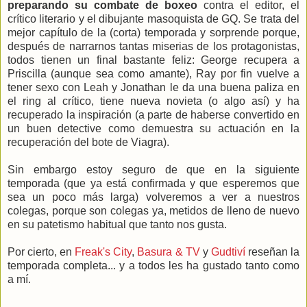
preparando su combate de boxeo
contra el editor, el
crítico literario y el dibujante masoquista de GQ. Se trata del
mejor capítulo de la (corta) temporada y sorprende porque,
después de narrarnos tantas miserias de los protagonistas,
todos tienen un final bastante feliz: George recupera a
Priscilla (aunque sea como amante), Ray por fin vuelve a
tener sexo con Leah y Jonathan le da una buena paliza en
el ring al crítico, tiene nueva novieta (o algo así) y ha
recuperado la inspiración (a parte de haberse convertido en
un buen detective como demuestra su actuación en la
recuperación del bote de Viagra).
Sin embargo estoy seguro de que en la siguiente
temporada (que ya está confirmada y que esperemos que
sea un poco más larga) volveremos a ver a nuestros
colegas, porque son colegas ya, metidos de lleno de nuevo
en su patetismo habitual que tanto nos gusta.
Por cierto, en
Freak's City
,
Basura & TV
y
Gudtiví
reseñan la
temporada completa... y a todos les ha gustado tanto como
a mí.