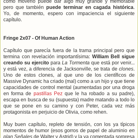
como moverlo puede dar algo muy grande y memorable
pero que también
puede terminar en cagada histórica
.
Yo, de momento, espero con impaciencia el siguiente
capítulo.
Fringe 2x07 - Of Human Action
Capítulo que parecía fuera de la trama principal pero que
termina con revelación importantísima:
William Bell sigue
creando su ejercito
para
La Tormenta
que está por venir...
y está vez, a diferencia de Jacksonville, se trata de
clones
.
Uno de estos clones, al que uno de los científicos de
Massive Dynamic ha criado (mal) como a un hijo y que tiene
capacidades de control mental (aumentadas por una droga
en forma de
pastillas Pez
que le ha robado a su padre),
escapa en busca de su (supuesta) madre matando a todo lo
que se pone en su camino y con Peter, cada vez más
protagonista en perjuicio de Olivia, como rehen.
Muy buen capítulo, repleto de tensión, con los ya típicos
momentos de humor (esos gorros de papel de aluminio
en
plan Señales
de Walter y Astrid) y la ya comentada sorpresa