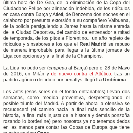
última hora de De Gea, de la eliminación de la Copa del
Ciudadano Felipe por alineación indebida, de los ridículos
en casa contra Barça y Atleti, de Benzema dos noches en el
calabozo por presunta extorsión a su compañero Valbuena,
de la policía persiguiendo a James hasta la misma entrada
de la Ciudad Deportiva, del cambio de entrenador a mitad
de temporada, de los pitos a Florentino... un año repleto de
ridículos y sinsabores a los que el
Real Madrid
se repuso
de manera improbable para llegar a la última jornada de
Liga con opciones y a la final de la Champions.
La Liga no pudo ser (
chapeau
al Barça) pero el 28 de Mayo
de 2016, en Milán y
de nuevo contra el Atlético
, tras un
partido agónico decidido por penaltys, llegó
La Undécima
.
Los antis (esos seres en el fondo entrañables) llevan dos
semanas, como medida preventiva, desprestigiando el
posible triunfo del Madrid. A partir de ahora la ofensiva se
recrudecerá (el camino hacia la final más sencillo de la
historia, la final más injusta de la historia y demás ponzoña
rozando lo borderline) pero nosotros ya no tenemos dedos
en las manos para contar las Copas de Europa que tiene