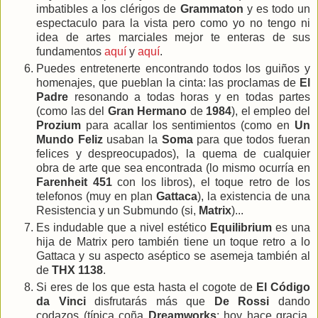
imbatibles a los clérigos de
Grammaton
y es todo un
espectaculo para la vista pero como yo no tengo ni
idea de artes marciales mejor te enteras de sus
fundamentos
aquí
y
aquí
.
Puedes entretenerte encontrando todos los guiños y
homenajes, que pueblan la cinta: las proclamas de
El
Padre
resonando a todas horas y en todas partes
(como las del
Gran Hermano
de
1984
), el empleo del
Prozium
para acallar los sentimientos (como en
Un
Mundo Feliz
usaban la
Soma
para que todos fueran
felices y despreocupados), la quema de cualquier
obra de arte que sea encontrada (lo mismo ocurría en
Farenheit 451
con los libros), el toque retro de los
telefonos (muy en plan
Gattaca
), la existencia de una
Resistencia y un Submundo (si,
Matrix
)...
Es indudable que a nivel estético
Equilibrium
es una
hija de Matrix pero también tiene un toque retro a lo
Gattaca y su aspecto aséptico se asemeja también al
de
THX 1138
.
Si eres de los que esta hasta el cogote de
El Código
da Vinci
disfrutarás más que
De Rossi
dando
codazos (típica coña
Dreamworks
: hoy hace gracia,