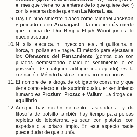
el mes que viene no te enteras de lo que quiere decir)
con la escena donde queman
La Mona Lisa
.
Hay un niño siniestro blanco como
Michael Jackson
y peinado como
Anasagasti
. Da mucho más miedo
que la niña de
The Ring
y
Elijah Wood
juntos, lo
puedo asegurar.
Ni silla eléctrica, ni inyección letal, ni guillotina, ni
horca, ni pollas en vinagre. El método para ejecutar a
los
Ofensores del Pensamiento
(gentes que son
pillados demostrando cualquier sentimiento o en
posesión de cualquier artilugio inapropiado) es la
cremación. Método basto e inhumano como pocos.
El nombre de la droga de obligatorio consumo y que
tiene como efecto el de suprimir cualquier sentimiento
humano es
Prozium
.
Prozac + Valium
. La droga del
equilibrio
.
Aunque hay mucho momento trascendental y de
filosofía de bolsillo también hay tiempo para peleas
repletas de tetosterona ya sean con pistolas, con
espadas o a tortazo limpio. En este aspecto nadie
puede dudar de que triunfa.