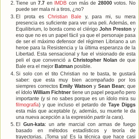
Tiene un
7.7
en
IMDB
con más de
28000
votos. No
puede ser mala ni a tiros, ¿no?
El prota es
Christian Bale
y, para mi, su mera
presencia es suficiente para ver una peli. Además, en
Equilibrium, lo borda como el clérigo
John Preston
y
eso que no es un papel fácil ya que el personaje pasa
de ser el máximo defensor del régimen Libriano a un
heroe para la Resistencia y la última esperanza de la
Libertad. Esta sensacional y fue el visionado de esta
peli el que convenció a
Christopher Nolan
de que
Bale era el mejor
Batman
posible.
Si solo con el tito Christian no te basta, te gustará
saber: que esta muy bien acompañado por los
siempres correctos
Emily Watson
y
Sean Bean
; que
el ídolo
William Fichtner
tiene un papel pequeño pero
importante (y si no sabes porque es un ídolo mira su
filmografía
) y que incluso el petardo de
Taye Diggs
esta más que aceptable (y, además, su muerte le da
una nueva acepción a la expresión
partir la cara
).
El
Gun-kata
: un arte marcial con armas de fuego
basado en métodos estadísticos y teoría de
trayectorias. ¡Toma ya! Es la técnica que hace casi