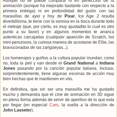
Aunque no se puede comparar ni en perfección de la
animación (aunque ha mejorado bastante con respecto a la
primera entrega) ni en profundidad del guión con las
maravillas de ayer y hoy de
Pixar
, Ice Age 2 resulta
divertidísima, te tiene con la sonrisa en la boca durante todo
el metraje (que, por cierto, es muy ajustadito lo cual es otro
punto a su favor) y en algunos momentos te arranca
autenticas carcajadas (cualquier aparición de Scratch, los
mini-perozosos, la curiosa manera de acostarse de Ellie, las
bravuconadas de las zarigüeyas...).
Los homenajes y guiños a la cultura popular inundan, como
no, toda la peli y van desde el
Grand National
a
Indiana
Jones
pasando por la canción popular italiana. Incluso,
sorprendentemente, tiene algunas escenas de acción muy
bien hechas que te mantienen en vilo.
En definitiva, que sin ser una maravilla me ha gustado
mucho y demuestra que el cine de animación en 3D sigue
en plena forma además de servir de aperitivo de lo que esta
por llegar (en especial
Cars
, la vuelta a la dirección de
John Lasseter
).