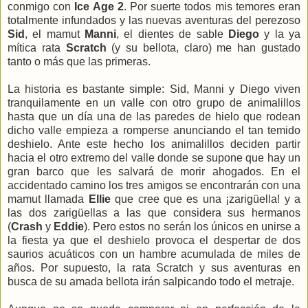
conmigo con
Ice Age 2
. Por suerte todos mis temores eran
totalmente infundados y las nuevas aventuras del perezoso
Sid
, el mamut
Manni
, el dientes de sable
Diego
y la ya
mítica rata
Scratch
(y su bellota, claro) me han gustado
tanto o más que las primeras.
La historia es bastante simple: Sid, Manni y Diego viven
tranquilamente en un valle con otro grupo de animalillos
hasta que un día una de las paredes de hielo que rodean
dicho valle empieza a romperse anunciando el tan temido
deshielo. Ante este hecho los animalillos deciden partir
hacia el otro extremo del valle donde se supone que hay un
gran barco que les salvará de morir ahogados. En el
accidentado camino los tres amigos se encontrarán con una
mamut llamada
Ellie
que cree que es una ¡zarigüella! y a
las dos zarigüellas a las que considera sus hermanos
(
Crash
y
Eddie
). Pero estos no serán los únicos en unirse a
la fiesta ya que el deshielo provoca el despertar de dos
saurios acuáticos con un hambre acumulada de miles de
años. Por supuesto, la rata Scratch y sus aventuras en
busca de su amada bellota irán salpicando todo el metraje.