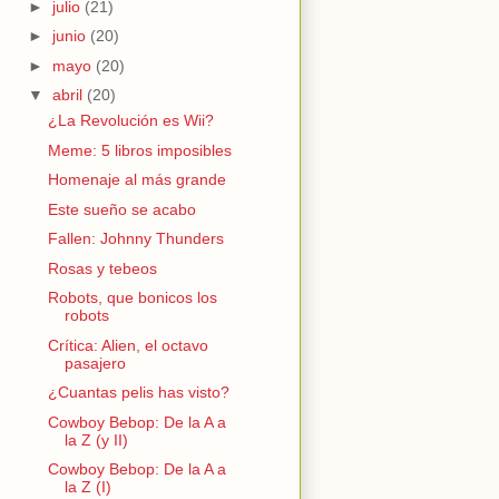
►
julio
(21)
►
junio
(20)
►
mayo
(20)
▼
abril
(20)
¿La Revolución es Wii?
Meme: 5 libros imposibles
Homenaje al más grande
Este sueño se acabo
Fallen: Johnny Thunders
Rosas y tebeos
Robots, que bonicos los
robots
Crítica: Alien, el octavo
pasajero
¿Cuantas pelis has visto?
Cowboy Bebop: De la A a
la Z (y II)
Cowboy Bebop: De la A a
la Z (I)