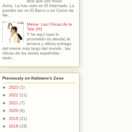
dice que con novio.
Actriz. La has visto en El Internado. La
puedes ver en El Barco y en Carne de
Ne...
Meme: Las Chicas de la
Tele (III)
Y he aquí (que lo
prometido es deuda) la
tercera y última entrega
del meme más largo del mundo : las
chicas de las series españolas ,
tanto...
Previously on Kalimero's Zone
►
2023
(1)
►
2022
(11)
►
2021
(7)
►
2020
(6)
►
2019
(21)
►
2018
(19)