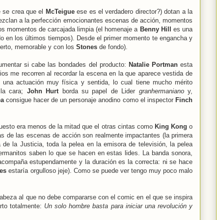
 se crea que el
McTeigue
ese es el verdadero director?) dotan a la
 mezclan a la perfección emocionantes escenas de acción, momentos
os momentos de carcajada limpia (el homenaje a
Benny Hill
es una
o en los últimos tiempos). Desde el primer momento te engancha y
 cierto, memorable y con los
Stones
de fondo).
umentar si cabe las bondades del producto:
Natalie Portman
esta
ios me recorren al recordar la escena en la que aparece vestida de
una actuación muy física y sentida, lo cual tiene mucho mérito
 la cara;
John Hurt
borda su papel de Lider
granhermaniano
y,
ea
consigue hacer de un personaje anodino como el inspector
Finch
puesto era menos de la mitad que el otras cintas como
King Kong
o
as de las escenas de acción son realmente impactantes (la primera
 de la Justicia, toda la pelea en la emisora de televisión, la pelea
hermanitos saben lo que se hacen en estas lides. La banda sonora,
acompaña estupendamente y la duración es la correcta: ni se hace
les
estaría orgulloso jeje). Como se puede ver tengo muy poco malo
a cabeza al que no debe compararse con el comic en el que se inspira
rto totalmente:
Un solo hombre basta para iniciar una revolución y