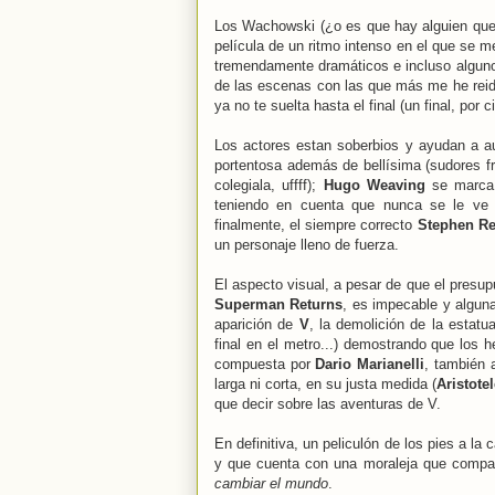
Los Wachowski (¿o es que hay alguien que
película de un ritmo intenso en el que se
tremendamente dramáticos e incluso algun
de las escenas con las que más me he reid
ya no te suelta hasta el final (un final, por
Los actores estan soberbios y ayudan a a
portentosa además de bellísima (sudores fr
colegiala, uffff);
Hugo Weaving
se marca 
teniendo en cuenta que nunca se le ve
finalmente, el siempre correcto
Stephen R
un personaje lleno de fuerza.
El aspecto visual, a pesar de que el presu
Superman Returns
, es impecable y algun
aparición de
V
, la demolición de la estatua
final en el metro...) demostrando que los 
compuesta por
Dario Marianelli
, también 
larga ni corta, en su justa medida (
Aristote
que decir sobre las aventuras de V.
En definitiva, un peliculón de los pies a l
y que cuenta con una moraleja que compa
cambiar el mundo
.