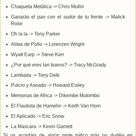
Chaqueta Metálica -> Chris Mullin
Ganarás el pan con el sudor de tu frente -> Malick
Rose
Oh la la -> Tony Parker
Alitas de Pollo -> Lorenzen Wright
Wyatt Earp -> Steve Kerr
¿Por qué eres tan bueno? -> Tracy McGrady
Lambada -> Tony Delk
Pulcro y Aseado -> Howard Eisley
Memorias de Africa -> Dikembe Mutombo
El Flautista de Hamelin -> Keith Van Horn
El Aplicado -> Eric Snow
La Mascara -> Kevin Garnett
Si os acordáis de algún mote mítico más no dudéis en