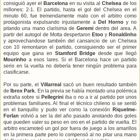
consiguió ayer el
Barcelona
en su visita al
Chelsea
de los
millones: 2-1. El partido, hasta el gol del Chelsea en el
minuto 60, fue tremendamente malo con el arbitro como
protagonista expulsando injustamente a
Del Horno
y no
pitando una mano clarísima de
Geremi
dentro del area. A
partir del autogol de Motta despertaron
Etoo
y
Ronaldinho
y aprovechandose también del cansancio de un Chelsea
con 10 remontaron el partido, consiguiendo ser el primer
equipo que gana en
Stamford Bridge
desde que llegó
Mourinho
a esos lares. Si el Barcelona hace un partido
serio en la vuelta no debería tener ningún problema para
clasificarse.
Por su parte, el
Villarreal
sacó un buen resultado también
de
Ibrox Park
. En la previa se había montado una polémica
extraña sobre si
Pellegrini
iba o no a ir al partido por unos
problemas familiares. Al final el técnico chileno si se sentó
en el banquillo y pudo ver como la conexión
Riquelme-
Forlan
volvió a ser la del año pasado anotando dos goles
que pueden valer su peso en oro en el partido de vuelta. El
arbitro escamoteó un gol por fuera de juego a los amarillos
en la primera parte pero lo compensó al no pitar una mano