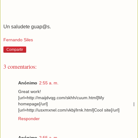
Un saludete guap@s.
Fernando Siles
Compartir
3 comentarios:
Anónimo
2:55 a. m.
Great work!
[url=http://maijdvqg.com/skhh/cuum.html]My
homepage[/url] |
[url=http://usxmxnel.com/vkbj/lrnk.html]Cool site[/url]
Responder
Anónimo
2:55 a. m.