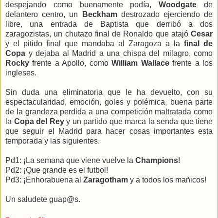
despejando como buenamente podía,
Woodgate
de
delantero centro, un
Beckham
destrozado ejerciendo de
libre, una entrada de Baptista que derribó a dos
zaragozistas, un chutazo final de Ronaldo que atajó
Cesar
y el pitido final que mandaba al Zaragoza a la
final de
Copa
y dejaba al Madrid a una chispa del milagro, como
Rocky
frente a Apollo, como
William Wallace
frente a los
ingleses.
Sin duda una eliminatoria que le ha devuelto, con su
espectacularidad, emoción, goles y polémica, buena parte
de la grandeza perdida a una competición maltratada como
la
Copa del Rey
y un partido que marca la senda que tiene
que seguir el Madrid para hacer cosas importantes esta
temporada y las siguientes.
Pd1: ¡La semana que viene vuelve la
Champions
!
Pd2: ¡Que grande es el futbol!
Pd3: ¡Enhorabuena al
Zaragotham
y a todos los mañicos!
Un saludete guap@s.