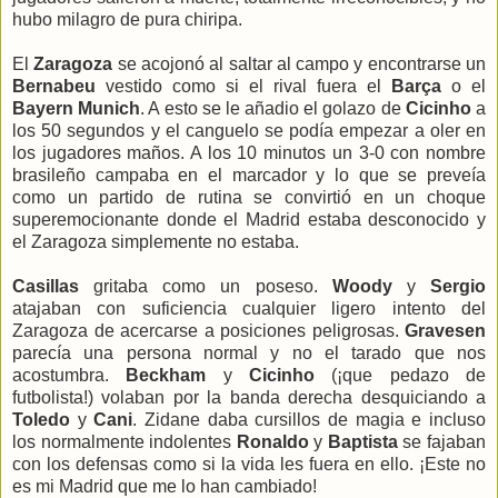
hubo milagro de pura chiripa.
El
Zaragoza
se acojonó al saltar al campo y encontrarse un
Bernabeu
vestido como si el rival fuera el
Barça
o el
Bayern Munich
. A esto se le añadio el golazo de
Cicinho
a
los 50 segundos y el canguelo se podía empezar a oler en
los jugadores maños. A los 10 minutos un 3-0 con nombre
brasileño campaba en el marcador y lo que se preveía
como un partido de rutina se convirtió en un choque
superemocionante donde el Madrid estaba desconocido y
el Zaragoza simplemente no estaba.
Casillas
gritaba como un poseso.
Woody
y
Sergio
atajaban con suficiencia cualquier ligero intento del
Zaragoza de acercarse a posiciones peligrosas.
Gravesen
parecía una persona normal y no el tarado que nos
acostumbra.
Beckham
y
Cicinho
(¡que pedazo de
futbolista!) volaban por la banda derecha desquiciando a
Toledo
y
Cani
. Zidane daba cursillos de magia e incluso
los normalmente indolentes
Ronaldo
y
Baptista
se fajaban
con los defensas como si la vida les fuera en ello. ¡Este no
es mi Madrid que me lo han cambiado!