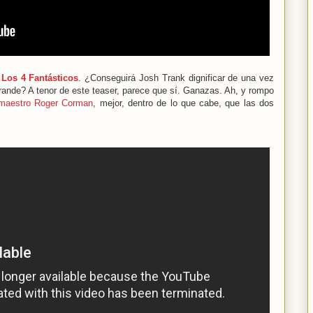
:
Los 4 Fantásticos
. ¿Conseguirá Josh Trank dignificar de una vez
grande? A tenor de este teaser, parece que sí. Ganazas. Ah, y rompo
l maestro Roger Corman
, mejor, dentro de lo que cabe, que las dos