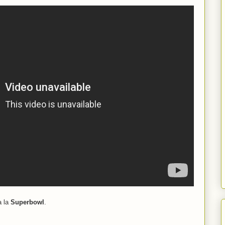
a la
Superbowl
.