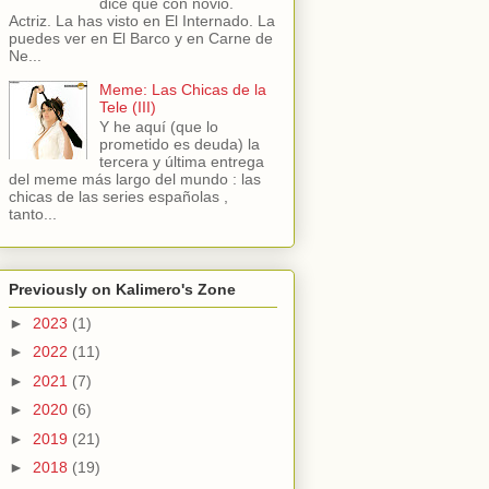
dice que con novio.
Actriz. La has visto en El Internado. La
puedes ver en El Barco y en Carne de
Ne...
Meme: Las Chicas de la
Tele (III)
Y he aquí (que lo
prometido es deuda) la
tercera y última entrega
del meme más largo del mundo : las
chicas de las series españolas ,
tanto...
Previously on Kalimero's Zone
►
2023
(1)
►
2022
(11)
►
2021
(7)
►
2020
(6)
►
2019
(21)
►
2018
(19)