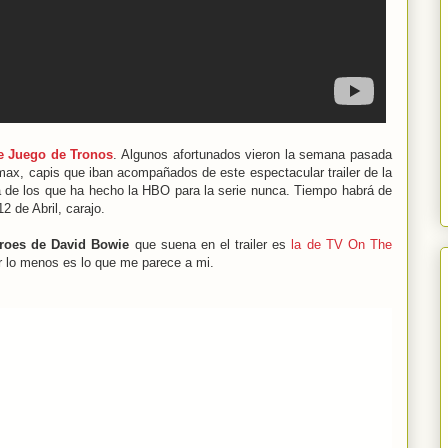
e Juego de Tronos
. Algunos afortunados vieron la semana pasada
Imax, capis que iban acompañados de este espectacular trailer de la
ha de los que ha hecho la HBO para la serie nunca. Tiempo habrá de
 12 de Abril, carajo.
roes de David Bowie
que suena en el trailer es
la de TV On The
r lo menos es lo que me parece a mi.