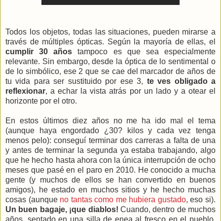
Todos los objetos, todas las situaciones, pueden mirarse a
través de múltiples ópticas. Según la mayoría de ellas, el
cumplir 30 años
tampoco es que sea especialmente
relevante. Sin embargo, desde la óptica de lo sentimental o
de lo simbólico, ese 2 que se cae del marcador de años de
tu vida para ser sustituido por ese 3,
te ves obligado a
reflexionar
, a echar la vista atrás por un lado y a otear el
horizonte por el otro.
En estos últimos diez años no me ha ido mal el tema
(aunque haya engordado ¿30? kilos y cada vez tenga
menos pelo): conseguí terminar dos carreras a falta de una
y antes de terminar la segunda ya estaba trabajando, algo
que he hecho hasta ahora con la única interrupción de ocho
meses que pasé en el paro en 2010. He conocido a mucha
gente (y muchos de ellos se han convertido en buenos
amigos), he estado en muchos sitios y he hecho muchas
cosas (aunque
no tantas como me hubiera gustado
, eso si).
Un buen bagaje, ¡que diablos!
Cuando, dentro de muchos
años, sentado en una silla de enea al fresco en el pueblo,