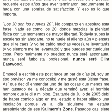
recuerde estos años que ayer terminaron, seguramente lo
haga con una sonrisa de satisfacción. Y eso es lo que
importa.
"Los 30 son los nuevos 20"
. No comparto en absoluto esta
frase. Nada es como los 20, donde mezclas la plenitud
física con tus momentos de mayor libertad. Todavía subes la
escaleras sin ahogarte, no te huele el aliento aún y piensas
que si te caes (y yo he caído muchas veces), te levantarás
(y yo siempre me he levantado) y que puedes ser cualquier
cosa. Pero realmente no puedes: nunca seré astronauta,
nunca seré futbolista profesional,
nunca seré Clint
Eastwood
.
Empecé a escribir este post hace un par de días (sí, soy un
tipo previsor, ya me conocéis) y me gustó esta última frase.
Así que decidí enmendar uno de las cosas que menos me
han gustado de la década que terminó ayer: el horrible
nombre que le di a mi blog. Esa tarde de Julio de 2005 debí
de haber comido algo en mal estado o haber pillado una
insolación porque ya al día siguiente me estaba
arrepintiendo de ese
Kalimero's Zone
. Pasados casi siete