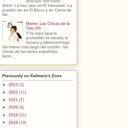
dice que con novio.
Actriz. La has visto en El Internado. La
puedes ver en El Barco y en Carne de
Ne...
Meme: Las Chicas de la
Tele (III)
Y he aquí (que lo
prometido es deuda) la
tercera y última entrega
del meme más largo del mundo : las
chicas de las series españolas ,
tanto...
Previously on Kalimero's Zone
►
2023
(1)
►
2022
(11)
►
2021
(7)
►
2020
(6)
►
2019
(21)
►
2018
(19)