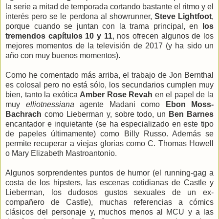
la serie a mitad de temporada cortando bastante el ritmo y el
interés pero se le perdona al showrunner,
Steve Lightfoot
,
porque cuando se juntan con la trama principal, en
los
tremendos capítulos 10 y 11
, nos ofrecen algunos de los
mejores momentos de la televisión de 2017 (y ha sido un
año con muy buenos momentos).
Como he comentado más arriba, el trabajo de Jon Bernthal
es colosal pero no está sólo, los secundarios cumplen muy
bien, tanto la exótica
Amber Rose Revah
en el papel de la
muy
elliotnessiana
agente Madani como
Ebon Moss-
Bachrach
como Lieberman y, sobre todo, un
Ben Barnes
encantador e inquietante (se ha especializado en este tipo
de papeles últimamente) como Billy Russo. Además se
permite recuperar a viejas glorias como C. Thomas Howell
o Mary Elizabeth Mastroantonio.
Algunos sorprendentes puntos de humor (el running-gag a
costa de los hipsters, las escenas cotidianas de Castle y
Lieberman, los dudosos gustos sexuales de un ex-
compañero de Castle), muchas referencias a cómics
clásicos del personaje y, muchos menos al MCU y a las