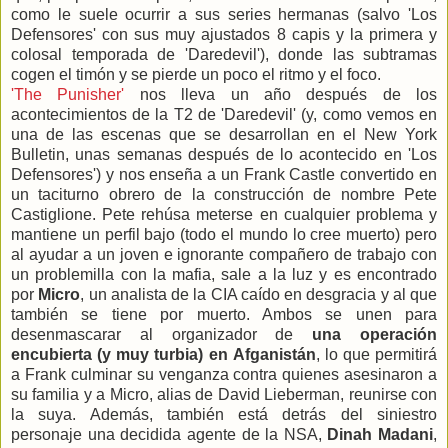
como le suele ocurrir a sus series hermanas (salvo 'Los
Defensores' con sus muy ajustados 8 capis y la primera y
colosal temporada de 'Daredevil'), donde las subtramas
cogen el timón y se pierde un poco el ritmo y el foco.
'The Punisher'
nos lleva un año después de los
acontecimientos de la T2 de 'Daredevil' (y, como vemos en
una de las escenas que se desarrollan en el New York
Bulletin, unas semanas después de lo acontecido en 'Los
Defensores') y nos enseña a un Frank Castle convertido en
un taciturno obrero de la construcción de nombre Pete
Castiglione. Pete rehúsa meterse en cualquier problema y
mantiene un perfil bajo (todo el mundo lo cree muerto) pero
al ayudar a un joven e ignorante compañero de trabajo con
un problemilla con la mafia, sale a la luz y es encontrado
por
Micro
, un analista de la CIA caído en desgracia y al que
también se tiene por muerto. Ambos se unen para
desenmascarar al organizador de
una operación
encubierta (y muy turbia) en Afganistán
, lo que permitirá
a Frank culminar su venganza contra quienes asesinaron a
su familia y a Micro, alias de David Lieberman, reunirse con
la suya. Además, también está detrás del siniestro
personaje una decidida agente de la NSA,
Dinah Madani
,