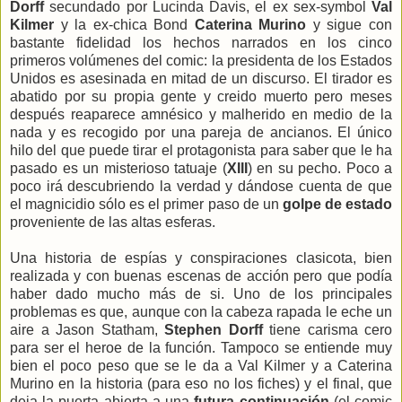
Dorff
secundado por Lucinda Davis, el ex sex-symbol
Val
Kilmer
y la ex-chica Bond
Caterina Murino
y sigue con
bastante fidelidad los hechos narrados en los cinco
primeros volúmenes del comic: la presidenta de los Estados
Unidos es asesinada en mitad de un discurso. El tirador es
abatido por su propia gente y creido muerto pero meses
después reaparece amnésico y malherido en medio de la
nada y es recogido por una pareja de ancianos. El único
hilo del que puede tirar el protagonista para saber que le ha
pasado es un misterioso tatuaje (
XIII
) en su pecho. Poco a
poco irá descubriendo la verdad y dándose cuenta de que
el magnicidio sólo es el primer paso de un
golpe de estado
proveniente de las altas esferas.
Una historia de espías y conspiraciones clasicota, bien
realizada y con buenas escenas de acción pero que podía
haber dado mucho más de si. Uno de los principales
problemas es que, aunque con la cabeza rapada le eche un
aire a Jason Statham,
Stephen Dorff
tiene carisma cero
para ser el heroe de la función. Tampoco se entiende muy
bien el poco peso que se le da a Val Kilmer y a Caterina
Murino en la historia (para eso no los fiches) y el final, que
deja la puerta abierta a una
futura continuación
(el comic