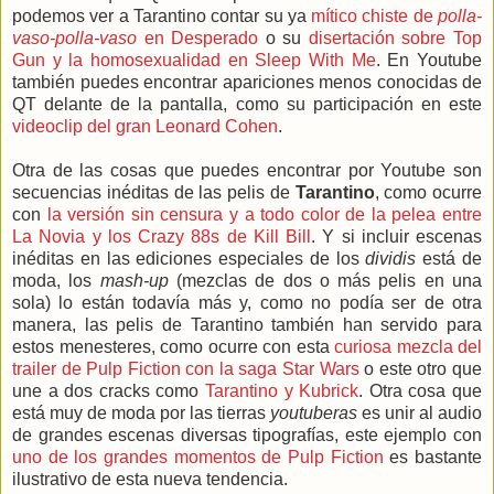
podemos ver a Tarantino contar su ya
mítico chiste de
polla-
vaso-polla-vaso
en Desperado
o su
disertación sobre Top
Gun y la homosexualidad en Sleep With Me
. En Youtube
también puedes encontrar apariciones menos conocidas de
QT delante de la pantalla, como su participación en este
videoclip del gran Leonard Cohen
.
Otra de las cosas que puedes encontrar por Youtube son
secuencias inéditas de las pelis de
Tarantino
, como ocurre
con
la versión sin censura y a todo color de la pelea entre
La Novia y los Crazy 88s de Kill Bill
. Y si incluir escenas
inéditas en las ediciones especiales de los
dividis
está de
moda, los
mash-up
(mezclas de dos o más pelis en una
sola) lo están todavía más y, como no podía ser de otra
manera, las pelis de Tarantino también han servido para
estos menesteres, como ocurre con esta
curiosa mezcla del
trailer de Pulp Fiction con la saga Star Wars
o este otro que
une a dos cracks como
Tarantino y Kubrick
. Otra cosa que
está muy de moda por las tierras
youtuberas
es unir al audio
de grandes escenas diversas tipografías, este ejemplo con
uno de los grandes momentos de Pulp Fiction
es bastante
ilustrativo de esta nueva tendencia.