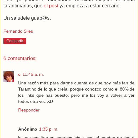
tarantinianas, que
el post
ya empieza a estar cercano.
Un saludete guap@s.
Fernando Siles
Compartir
6 comentarios:
c
11:45 a. m.
Una razón más para darme cuenta de que soy más fan de
Tarantino de lo que creía, porque conozco como el 80% de
los links que has puesto, pero me los voy a volver a ver
todos otra vez XD
Responder
Anónimo
1:35 p. m.
lo que has liao en poprosa,jajaja. con el monton de tias q