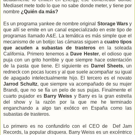
Mediaset mete todo lo que no sabe donde meter, y tiene por
nombre
¿Quién da más?
Es un programa yankee de nombre original
Storage Wars
y
que allí se emite en un canal especializado en este tipo de
programas llamado A&E. La temática es más simple que el
mecanismo de un botijo: las cámaras siguen a
cuatro tipos
que acuden a subastas de trasteros
en la soleada
California. Primero tenemos a
Dave Hester
, el odioso que
puja con un grito horrible y que siempre hace ostentación
de la pasta que tiene. El siguiente es
Darrel Sheets
, un
redneck con pocas luces y al que suele acompañar su igual
de apagado intelectualmente hijo. El tercero es el novato
Jarrod Schultz
, que siempre va acompañado de su mujer
Brandi, que no se fía un pelo de sus pujas. Finalmente el
cuarto pujador es
Barry Weiss
y Barry es la gran estrella
del show y la razón por la que me he terminado
enganchando a algo tan exótico en España como las
subastas de trasteros.
Lo primero es no confundirlo con el CEO de Def Jam
Records, la popular
disquera
. Barry Weiss es un excéntrico