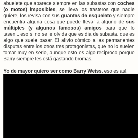
abuelete que aparece siempre en las subastas con
coches
(o motos) imposibles
, se lleva los trasteros que nadie
quiere, los revisa con sus
guantes de esqueleto
y siempre
encuentra alguna cosa que puede llevar a alguno de
sus
múltiples (y algunos famosos) amigos
para que lo
tasen... eso si no se le olvida que es día de subasta, que es
algo que suele pasar. El alivio cómico a las permanentes
disputas entre los otros tres protagonistas, que no lo suelen
tomar muy en serio, aunque esto es algo recíproco porque
Barry siempre les está gastando bromas.
Yo de mayor quiero ser como Barry Weiss
, eso es así.