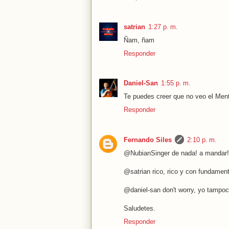
satrian
1:27 p. m.
Ñam, ñam
Responder
Daniel-San
1:55 p. m.
Te puedes creer que no veo el Ment
Responder
Fernando Siles
2:10 p. m.
@NubianSinger de nada! a mandar!
@satrian rico, rico y con fundamen
@daniel-san don't worry, yo tampoc
Saludetes.
Responder