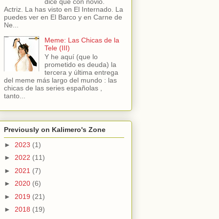
dice que con novio.
Actriz. La has visto en El Internado. La
puedes ver en El Barco y en Carne de
Ne...
Meme: Las Chicas de la
Tele (III)
Y he aquí (que lo
prometido es deuda) la
tercera y última entrega
del meme más largo del mundo : las
chicas de las series españolas ,
tanto...
Previously on Kalimero's Zone
►
2023
(1)
►
2022
(11)
►
2021
(7)
►
2020
(6)
►
2019
(21)
►
2018
(19)