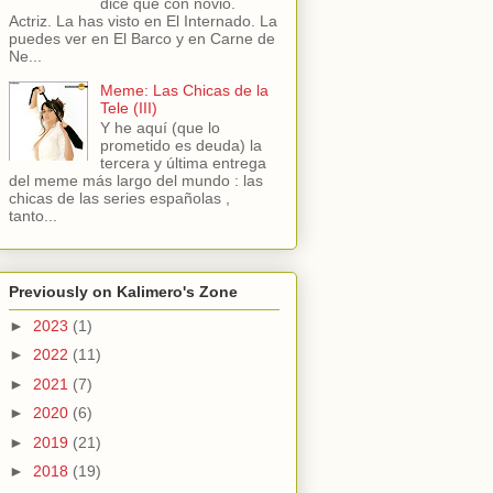
dice que con novio.
Actriz. La has visto en El Internado. La
puedes ver en El Barco y en Carne de
Ne...
Meme: Las Chicas de la
Tele (III)
Y he aquí (que lo
prometido es deuda) la
tercera y última entrega
del meme más largo del mundo : las
chicas de las series españolas ,
tanto...
Previously on Kalimero's Zone
►
2023
(1)
►
2022
(11)
►
2021
(7)
►
2020
(6)
►
2019
(21)
►
2018
(19)