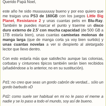
Querido Papá Noel,
este año he sido muuuuuuuuy bueno y por eso quiero que
me traigas una
PS3 de 160GB
con los juegos
Little Big
Planet
,
Resistance 2
y unas cuantas pelis en
Blu-Ray
.
También te puedes marcar el punto y traerme un
disco
duro externo de 2.5' con mucha capacidad
(de 500 GB a
1TB estaría bien), unas cuantas
camisetas molonas de
manga larga
(que de manga corta ya voy bien surtido) y
unas cuantas novelas
a ver si despierto al aletargado
lector que llevo dentro.
Con esto estaría más que satisfecho aunque las colonias,
corbatas y cinturones típicos también serán bien recibidos
(añadiéndose a lo anterior, no en su sustitución).
Pd1: no creo que seas un gordo cabrón de verdad... sólo un
gordo barbudo xD
Pd2: como suele ser habitual en mi no le paso el meme a
nadie y se lo paso a todo el mundo, soy así de bueno.