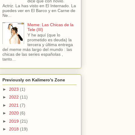
dice que con novio.
Actriz. La has visto en El Internado. La
puedes ver en El Barco y en Carne de
Ne...
Meme: Las Chicas de la
Tele (III)
Y he aquí (que lo
prometido es deuda) la
tercera y última entrega
del meme más largo del mundo : las
chicas de las series españolas ,
tanto...
Previously on Kalimero's Zone
►
2023
(1)
►
2022
(11)
►
2021
(7)
►
2020
(6)
►
2019
(21)
►
2018
(19)