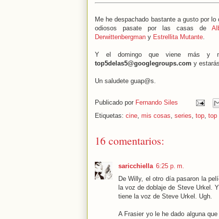
Me he despachado bastante a gusto por lo 
odiosos pasate por las casas de
Al
Derwittenbergman
y
Estrellita Mutante
.
Y el domingo que viene más y mej
top5delas5@googlegroups.com
y estarás
Un saludete guap@s.
Publicado por
Fernando Siles
Etiquetas:
cine
,
mis cosas
,
series
,
top
,
top
16 comentarios:
saricchiella
6:25 p. m.
De Willy, el otro día pasaron la pel
la voz de doblaje de Steve Urkel. Y
tiene la voz de Steve Urkel. Ugh.
A Frasier yo le he dado alguna que