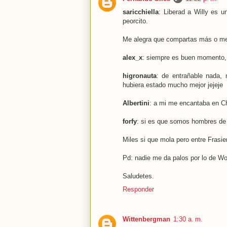
saricchiella
: Liberad a Willy es un
peorcito.
Me alegra que compartas más o men
alex_x
: siempre es buen momento, 
higronauta
: de entrañable nada,
hubiera estado mucho mejor jejeje
Albertini
: a mi me encantaba en Ch
forfy
: si es que somos hombres de 
Miles si que mola pero entre Frasier
Pd: nadie me da palos por lo de 
Saludetes.
Responder
Wittenbergman
1:30 a. m.