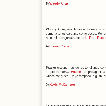
5)
Woody Allen
Woody Allen
, ese hombrecillo neoyorquin
como actor es cargante como pocos. Por eso
no es el protagonista) como
La Rosa Purpur
4)
Frasier Crane
Frasier
era uno más de los tertulianos del
su propia
sitcom
,
Frasier
. Un protagonista 
Nunca me gustó... y yo tampoco le gusté n
3)
Kevin McCallister
En representación de todos los niños odio