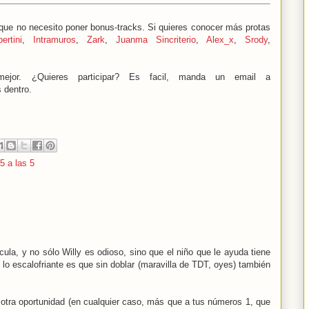
que no necesito poner bonus-tracks. Si quieres conocer más protas
bertini
,
Intramuros
,
Zark
,
Juanma Sincriterio
,
Alex_x
,
Srody
,
or. ¿Quieres participar? Es facil, manda un email a
 dentro.
 5 a las 5
ícula, y no sólo Willy es odioso, sino que el niño que le ayuda tiene
 lo escalofriante es que sin doblar (maravilla de TDT, oyes) también
 otra oportunidad (en cualquier caso, más que a tus números 1, que