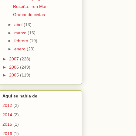
Reseña: Iron Man
Grabando cintas
►
abril
(13)
►
marzo
(16)
►
febrero
(19)
►
enero
(23)
►
2007
(228)
►
2006
(249)
►
2005
(119)
Aquí se habla de
2012
(2)
2014
(2)
2015
(1)
2016
(1)