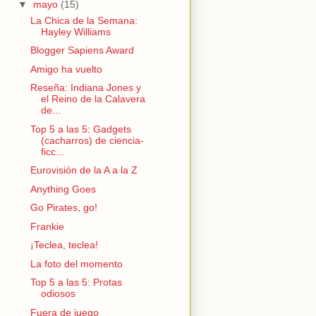
▼
mayo
(15)
La Chica de la Semana:
Hayley Williams
Blogger Sapiens Award
Amigo ha vuelto
Reseña: Indiana Jones y
el Reino de la Calavera
de...
Top 5 a las 5: Gadgets
(cacharros) de ciencia-
ficc...
Eurovisión de la A a la Z
Anything Goes
Go Pirates, go!
Frankie
¡Teclea, teclea!
La foto del momento
Top 5 a las 5: Protas
odiosos
Fuera de juego