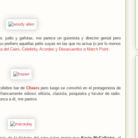
o, judio y gafotas, me parece un guionista y director genial pero
 prefiero aquellas pelis suyas en las que no actua (o por lo menos
a del Cairo
,
Celebrity
,
Acordes y Desacuerdos
o
Match Point
.
 célebre bar de
Cheers
pero luego se convirtió en el protagonista de
francamente odioso: elitista, clasista, psiquiatra y locutor de radio.
unca a él, me parece.
sos de la historia del cine quien mejor que
Kevin McCallister
, el