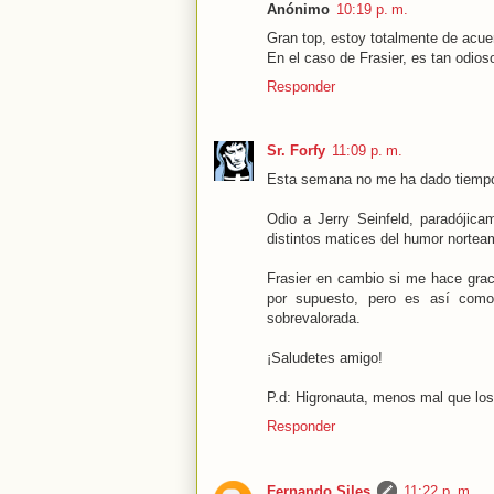
Anónimo
10:19 p. m.
Gran top, estoy totalmente de acue
En el caso de Frasier, es tan odio
Responder
Sr. Forfy
11:09 p. m.
Esta semana no me ha dado tiempo,
Odio a Jerry Seinfeld, paradójica
distintos matices del humor norteam
Frasier en cambio si me hace grac
por supuesto, pero es así com
sobrevalorada.
¡Saludetes amigo!
P.d: Higronauta, menos mal que lo
Responder
Fernando Siles
11:22 p. m.