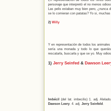
personaje que interpretó el no menos odio
Las pelis estaban muy bien pero, ¿nunca 
se lo comieran con patatas? Yo si, muchas
2)
Willy
Y en representación de todos los animales 
sería una monada y todo lo que queráis
rescatarla, buscarla y que se yo. Muy odios
1)
Jerry Seinfed
&
Dawson Leer
Imbécil
(del lat. imbecilis) 1. adj. Alelad
Dawson Leery
. 4. adj.
Jerry Seinfeld
.