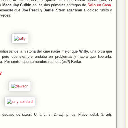
so
Macaulay Culkin
en las dos primeras entregas de
Solo en Casa
.
deseaste que
Joe Pesci y Daniel Stern
agarraran al odioso rubito y
 veces.
odiosos de la historia del cine nadie mejor que
Willy
, una orca que
 pero que siempre andaba en problemas y había que liberarla,
a. Por cierto, que su nombre real era (es?)
Keiko
.
y
o, escaso de razón. U. t. c. s. 2. adj. p. us. Flaco, débil. 3. adj.