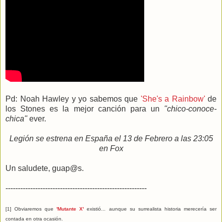
Pd: Noah Hawley y yo sabemos que
'She's a Rainbow'
de
los Stones es la mejor canción para un
"chico-conoce-
chica"
ever.
Legión se estrena en España el 13 de Febrero a las 23:05
en Fox
Un saludete, guap@s.
---------------------------------------------------------
[1] Obviaremos que
'Mutante X'
existió... aunque su surrealista historia merecería ser
contada en otra ocasión.