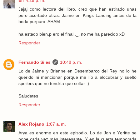
Eli
4:25 p. m.
Jajaj como lectora del libro, creo que han estirado unas
pero acortado otras. Jaime en Kings Landing antes de la
boda purpura. AHAM.
ha estado bien,p ero el final ._. no me ha parecido xD
Responder
Fernando Siles
10:48 p. m.
Lo de Jaime y Brienne en Desembarco del Rey no lo he
querido ni mencionar porque me lío a elocubrar y suelto
spoilers que no tendría que soltar :)
Saludetes
Responder
Alex Rojano
1:07 a. m.
Arya es enorme en este episodio. Lo de Jon e Ygritte se
pone cada vez más interesante. Y en la cuarta temporada