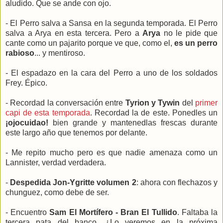
aludido. Que se ande con ojo.
- El Perro salva a Sansa en la segunda temporada. El Perro
salva a Arya en esta tercera. Pero a
Arya
no le pide que
cante como un pajarito porque ve que, como el,
es un perro
rabioso
... y mentiroso.
- El espadazo en la cara del Perro a uno de los soldados
Frey. Épico.
- Recordad la conversación entre
Tyrion y Tywin
del
primer
capi de esta temporada
. Recordad la de este. Ponedles un
¡ojocuidao!
bien grande y mantenedlas frescas durante
este largo año que tenemos por delante.
- Me repito mucho pero es que nadie amenaza como un
Lannister, verdad verdadera.
-
Despedida Jon-Ygritte volumen 2
: ahora con flechazos y
chunguez, como debe de ser.
- Encuentro
Sam El Mortífero - Bran El Tullido
. Faltaba la
tercera pata del banco. ¿Lo veremos en la próxima