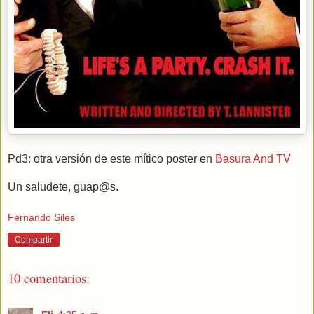
Pd3: otra versión de este mítico poster en
Basura And TV
Un saludete, guap@s.
Fernando Siles
Compartir
10 comentarios: