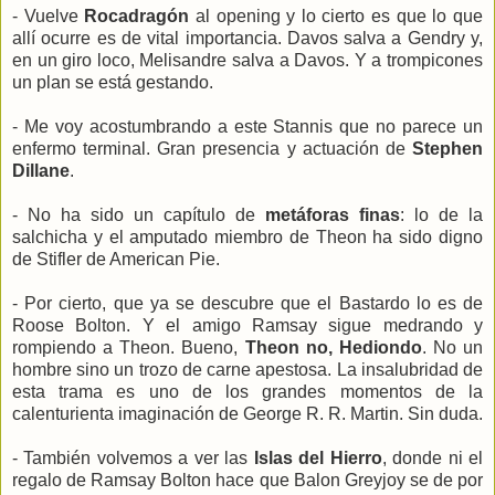
- Vuelve
Rocadragón
al opening y lo cierto es que lo que
allí ocurre es de vital importancia. Davos salva a Gendry y,
en un giro loco, Melisandre salva a Davos. Y a trompicones
un plan se está gestando.
- Me voy acostumbrando a este Stannis que no parece un
enfermo terminal. Gran presencia y actuación de
Stephen
Dillane
.
- No ha sido un capítulo de
metáforas finas
: lo de la
salchicha y el amputado miembro de Theon ha sido digno
de Stifler de American Pie.
- Por cierto, que ya se descubre que el Bastardo lo es de
Roose Bolton. Y el amigo Ramsay sigue medrando y
rompiendo a Theon. Bueno,
Theon no, Hediondo
. No un
hombre sino un trozo de carne apestosa. La insalubridad de
esta trama es uno de los grandes momentos de la
calenturienta imaginación de George R. R. Martin. Sin duda.
- También volvemos a ver las
Islas del Hierro
, donde ni el
regalo de Ramsay Bolton hace que Balon Greyjoy se de por