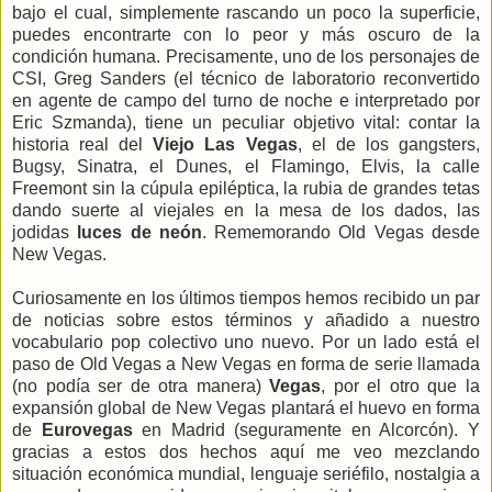
bajo el cual, simplemente rascando un poco la superficie,
puedes encontrarte con lo peor y más oscuro de la
condición humana. Precisamente, uno de los personajes de
CSI, Greg Sanders (el técnico de laboratorio reconvertido
en agente de campo del turno de noche e interpretado por
Eric Szmanda), tiene un peculiar objetivo vital: contar la
historia real del
Viejo Las Vegas
, el de los gangsters,
Bugsy, Sinatra, el Dunes, el Flamingo, Elvis, la calle
Freemont sin la cúpula epiléptica, la rubia de grandes tetas
dando suerte al viejales en la mesa de los dados, las
jodidas
luces de neón
. Rememorando Old Vegas desde
New Vegas.
Curiosamente en los últimos tiempos hemos recibido un par
de noticias sobre estos términos y añadido a nuestro
vocabulario pop colectivo uno nuevo. Por un lado está el
paso de Old Vegas a New Vegas en forma de serie llamada
(no podía ser de otra manera)
Vegas
, por el otro que la
expansión global de New Vegas plantará el huevo en forma
de
Eurovegas
en Madrid (seguramente en Alcorcón). Y
gracias a estos dos hechos aquí me veo mezclando
situación económica mundial, lenguaje seriéfilo, nostalgia a