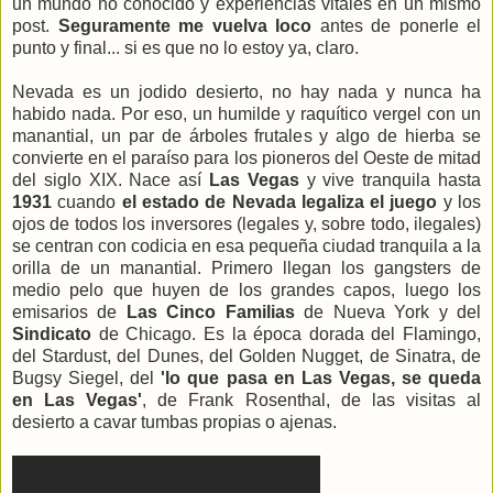
un mundo no conocido y experiencias vitales en un mismo
post.
Seguramente me vuelva loco
antes de ponerle el
punto y final... si es que no lo estoy ya, claro.
Nevada es un jodido desierto, no hay nada y nunca ha
habido nada. Por eso, un humilde y raquítico vergel con un
manantial, un par de árboles frutales y algo de hierba se
convierte en el paraíso para los pioneros del Oeste de mitad
del siglo XIX. Nace así
Las Vegas
y vive tranquila hasta
1931
cuando
el estado de Nevada legaliza el juego
y los
ojos de todos los inversores (legales y, sobre todo, ilegales)
se centran con codicia en esa pequeña ciudad tranquila a la
orilla de un manantial. Primero llegan los gangsters de
medio pelo que huyen de los grandes capos, luego los
emisarios de
Las Cinco Familias
de Nueva York y del
Sindicato
de Chicago. Es la época dorada del Flamingo,
del Stardust, del Dunes, del Golden Nugget, de Sinatra, de
Bugsy Siegel, del
'lo que pasa en Las Vegas, se queda
en Las Vegas'
, de Frank Rosenthal, de las visitas al
desierto a cavar tumbas propias o ajenas.