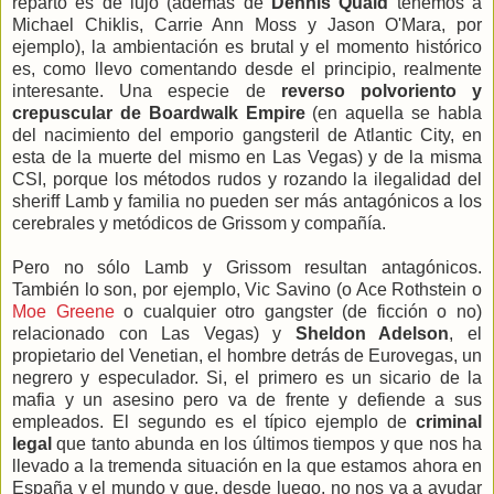
reparto es de lujo (además de
Dennis Quaid
tenemos a
Michael Chiklis, Carrie Ann Moss y Jason O'Mara, por
ejemplo), la ambientación es brutal y el momento histórico
es, como llevo comentando desde el principio, realmente
interesante. Una especie de
reverso polvoriento y
crepuscular de Boardwalk Empire
(en aquella se habla
del nacimiento del emporio gangsteril de Atlantic City, en
esta de la muerte del mismo en Las Vegas) y de la misma
CSI, porque los métodos rudos y rozando la ilegalidad del
sheriff Lamb y familia no pueden ser más antagónicos a los
cerebrales y metódicos de Grissom y compañía.
Pero no sólo Lamb y Grissom resultan antagónicos.
También lo son, por ejemplo, Vic Savino (o Ace Rothstein o
Moe Greene
o cualquier otro gangster (de ficción o no)
relacionado con Las Vegas) y
Sheldon Adelson
, el
propietario del Venetian, el hombre detrás de Eurovegas, un
negrero y especulador. Si, el primero es un sicario de la
mafia y un asesino pero va de frente y defiende a sus
empleados. El segundo es el típico ejemplo de
criminal
legal
que tanto abunda en los últimos tiempos y que nos ha
llevado a la tremenda situación en la que estamos ahora en
España y el mundo y que, desde luego, no nos va a ayudar