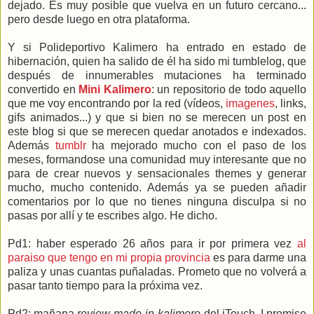
dejado. Es muy posible que vuelva en un futuro cercano...
pero desde luego en otra plataforma.
Y si Polideportivo Kalimero ha entrado en estado de
hibernación, quien ha salido de él ha sido mi tumblelog, que
después de innumerables mutaciones ha terminado
convertido en
Mini Kalimero
: un repositorio de todo aquello
que me voy encontrando por la red (vídeos,
imagenes
, links,
gifs animados...) y que si bien no se merecen un post en
este blog si que se merecen quedar anotados e indexados.
Además
tumblr
ha mejorado mucho con el paso de los
meses, formandose una comunidad muy interesante que no
para de crear nuevos y sensacionales themes y generar
mucho, mucho contenido. Además ya se pueden añadir
comentarios por lo que no tienes ninguna disculpa si no
pasas por allí y te escribes algo. He dicho.
Pd1: haber esperado 26 años para ir por primera vez
al
paraiso que tengo en mi propia provincia
es para darme una
paliza y unas cuantas puñaladas. Prometo que no volverá a
pasar tanto tiempo para la próxima vez.
Pd2: mañana
review-made-in-kalimero
del iTouch. I promise