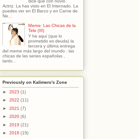
dice que con novio.
Actriz. La has visto en El Internado. La
puedes ver en El Barco y en Carne de
Ne...
Meme: Las Chicas de la
Tele (III)
Y he aquí (que lo
prometido es deuda) la
tercera y última entrega
del meme más largo del mundo : las
chicas de las series españolas ,
tanto...
Previously on Kalimero's Zone
►
2023
(1)
►
2022
(11)
►
2021
(7)
►
2020
(6)
►
2019
(21)
►
2018
(19)