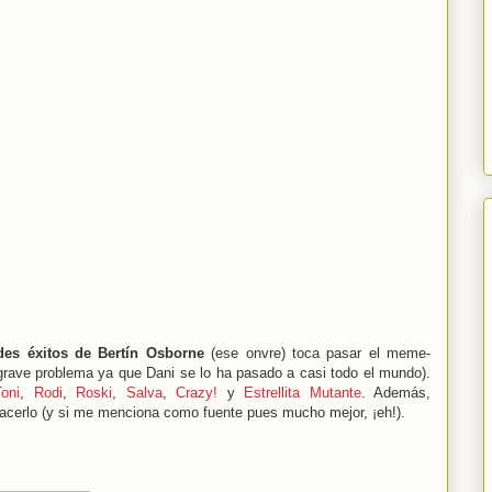
des éxitos de Bertín Osborne
(ese onvre) toca pasar el meme-
 grave problema ya que Dani se lo ha pasado a casi todo el mundo).
Toni
,
Rodi
,
Roski
,
Salva
,
Crazy!
y
Estrellita Mutante
. Además,
 hacerlo (y si me menciona como fuente pues mucho mejor, ¡eh!).