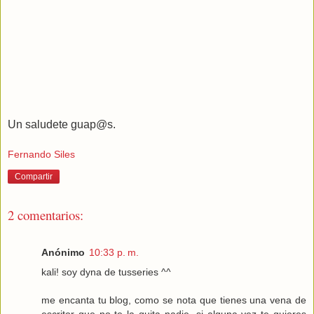
Un saludete guap@s.
Fernando Siles
Compartir
2 comentarios:
Anónimo
10:33 p. m.
kali! soy dyna de tusseries ^^
me encanta tu blog, como se nota que tienes una vena de
escritor que no te la quita nadie. si alguna vez te quieres