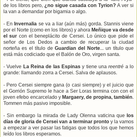
de los libros pero,
¿no sigue casada con Tyrion?
A ver si
la van a demandar por bigamia o algo.
- En
Invernalia
se va a liar (aún más) gorda. Stannis viene
por el Norte (como en los libros) y ahora
Meñique va desde
el sur
con el beneplácito de Cersei. Lo único que pide el
señor de Los Dedos a cambio de recuperar la ciudad
norteña es el título de
Guardian del Norte
... un título que
está más codiciado que el Balón de Oro, virgen santa.
- Vuelve
La Reina de las Espinas
y tiene una
reentré
a lo
grande: llamando zorra a Cersei. Salva de aplausos.
- Pero Cersei siempre gana (o casi siempre) y el juicio que
el Gorrión Supremo le hace a Ser Loras termina con con el
joven efebo encarcelado y
Margaery, de propina, también
.
Tommen más pasivo imposible.
- Sin embargo la mirada de Lady Olenna vaticina que
los
días de gloria de Cersei van a terminar pronto
y la vamos
a empezar a ver pasar las fatigas que todos los que hemos
leído los libros esperamos.