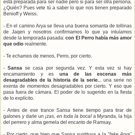
está preparada para ser nadie pero si para ser otra persona.
¿Quién? Pues vete tú a saber lo que nos tienen preparado
Benioff y Weiss.
- En el camino Arya se lleva una buena somanta de tollinas
de Jaqen y nosotros confirmamos lo que ya intuíamos
desde la temporada pasada:
con El Perro había más amor
que odio
realmente.
- Te echamos de menos, Perro, por cierto.
-
Sansa
se casa por segunda vez. Y esta vez si hay
encamamiento y es
una de las escenas más
desagradables de la historia de la serie.
.. una serie no
exenta de momentos desagradables por cierto. Y eso que
pasa fuera de cámara. El poder de lo sugerido en la fiesta
de lo explícito.
- Antes de ese trance Sansa tiene tiempo para tirar de
galones y darle un
¡zas, en toda la boca!
a Myranda, la hija
del perrero y alma gemela del encanto de Ramsay.
- Por cierto, que bien que Sansa sustituya a la
"fake Arya"