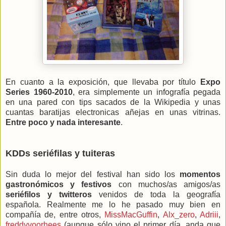
En cuanto a la exposición, que llevaba por título
Expo
Series 1960-2010
, era simplemente un infografía pegada
en una pared con tips sacados de la Wikipedia y unas
cuantas baratijas electronicas añejas en unas vitrinas.
Entre poco y nada interesante
.
KDDs seriéfilas y tuiteras
Sin duda lo mejor del festival han sido los
momentos
gastronómicos y festivos
con muchos/as amigos/as
seriéfilos y twitteros
venidos de toda la geografía
española. Realmente me lo he pasado muy bien en
compañía de, entre otros,
MissMacGuffin
,
Alx_zero
,
Adriii
,
freddyvoorhees
(aunque sólo vino el primer día, anda que