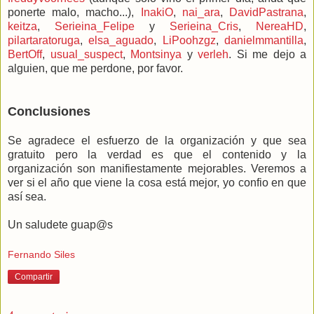
ponerte malo, macho...),
InakiO
,
nai_ara
,
DavidPastrana
,
keitza
,
Serieina_Felipe
y
Serieina_Cris
,
NereaHD
,
pilartaratoruga
,
elsa_aguado
,
LiPoohzgz
,
danielmmantilla
,
BertOff
,
usual_suspect
,
Montsinya
y
verleh
. Si me dejo a
alguien, que me perdone, por favor.
Conclusiones
Se agradece el esfuerzo de la organización y que sea
gratuito pero la verdad es que el contenido y la
organización son manifiestamente mejorables. Veremos a
ver si el año que viene la cosa está mejor, yo confio en que
así sea.
Un saludete guap@s
Fernando Siles
Compartir