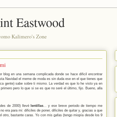
int Eastwood
 como Kalimero's Zone
 mi
r blog en una semana complicada donde se hace dificil encontrar
esta Navidad el meme de moda es sin duda ese en el que tienes que
a gente) sabe sobre ti mismo. La verdad es que lo he visto ya en
rimero pero lo que si se es que no seré el último, fijo. Bueno, alla
ades de 2000) llevé
lentillas
... y ese breve periodo de tiempo me
 era para mi: dificiles de poner, dificiles de quitar y, gracias a que
 el otro, bastante caras. Yo con mis gafas (tengo miopía desde los 9