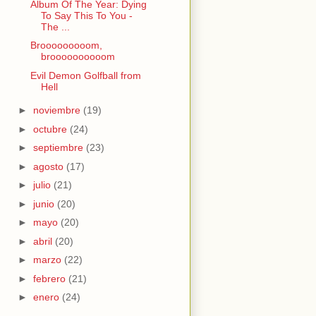
Album Of The Year: Dying
To Say This To You -
The ...
Brooooooooom,
broooooooooom
Evil Demon Golfball from
Hell
►
noviembre
(19)
►
octubre
(24)
►
septiembre
(23)
►
agosto
(17)
►
julio
(21)
►
junio
(20)
►
mayo
(20)
►
abril
(20)
►
marzo
(22)
►
febrero
(21)
►
enero
(24)