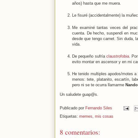
años) hasta que me muera.
Le fisuré (accidentalmente) la muñec
Me examiné tantas veces del prac
cuenta. De hecho, suspendí en muc
desde que tengo carnet. Sin duda, l
vida.
De pequeño sufría
claustrofobia
. Po
evito montar en ascensor y en mi cas
He tenido multiples apodos/motes a
menos: tete, platanito, escartín, la
pero ni se te ocurra llamarme
Nando
Un saludete guap@s.
Publicado por
Fernando Siles
Etiquetas:
memes
,
mis cosas
8 comentarios: