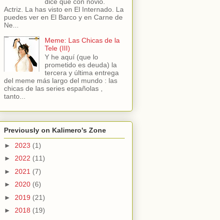
dice que con novio.
Actriz. La has visto en El Internado. La
puedes ver en El Barco y en Carne de
Ne...
Meme: Las Chicas de la
Tele (III)
Y he aquí (que lo
prometido es deuda) la
tercera y última entrega
del meme más largo del mundo : las
chicas de las series españolas ,
tanto...
Previously on Kalimero's Zone
►
2023
(1)
►
2022
(11)
►
2021
(7)
►
2020
(6)
►
2019
(21)
►
2018
(19)